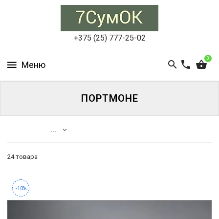
СУМКИ
ЖЕНСКИЕ
+375 (25) 777-25-02
СУМКИ
0
МУЖСКИЕ
РЮКЗАКИ
ПОРТМОНЕ
АКСЕССУАРЫ
...
ПОРТФЕЛИ
И
ДЕЛОВЫЕ
24 товара
СУМКИ
-10%
БЛОГ
АКЦИИ