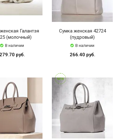
женская Галантэя
Сумка женская 42724
25 (молочный)
(пудровый)
В наличии
В наличии
279.70 руб.
266.40 руб.
NEW