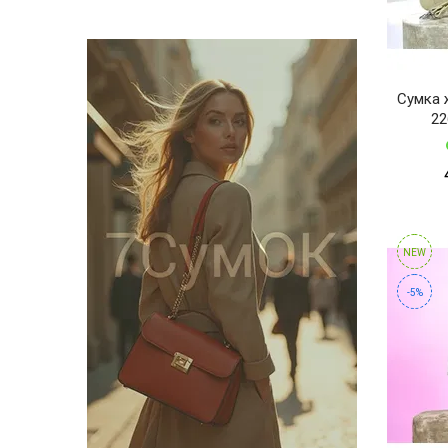
Сумка 
22
NEW
-5%