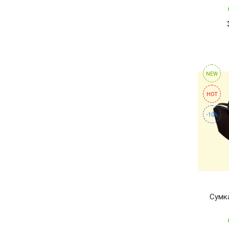
NEW
HOT
-10%
Сумк