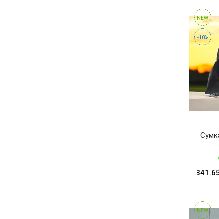
NEW
-10%
Сумк
341.65
NEW