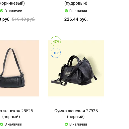
коричневый)
(пудровый)
В наличии
В наличии
3 руб.
519.48 руб.
226.44 руб.
NEW
-10%
а женская 28525
Сумка женская 27925
(чёрный)
(чёрный)
В наличии
В наличии