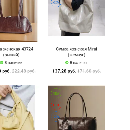
-20%
а женская 43724
Сумка женская Mirai
(рыжий)
(жемчуг)
В наличии
В наличии
3 руб.
222.48 руб.
137.28 руб.
171.60 руб.
NEW
HOT
-20%