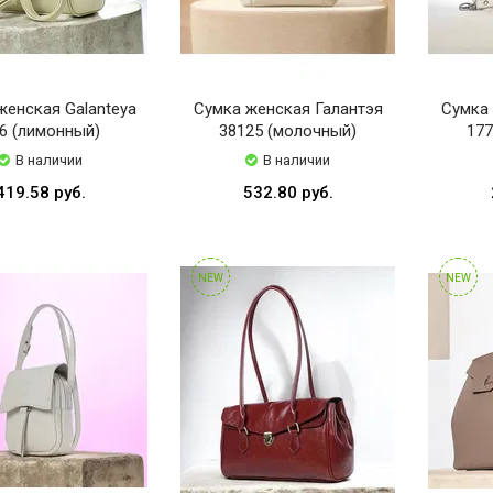
женская Galanteya
Сумка женская Галантэя
Сумка 
6 (лимонный)
38125 (молочный)
177
В наличии
В наличии
419.58 руб.
532.80 руб.
NEW
NEW