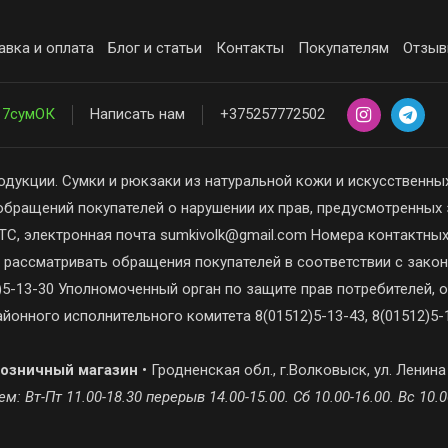
авка и оплата
Блог и статьи
Контакты
Покупателям
Отзыв
7сумОК
Написать нам
+375257772502
одукции. Сумки и рюкзаки из натуральной кожи и искусственных
обращений покупателей о нарушении их прав, предусмотренных 
С, электронная почта sumkivolk@gmail.com Номера контактны
 рассматривать обращения покупателей в соответствии с зак
5-13-30 Уполномоченный орган по защите прав потребителей, о
йонного исполнительного комитета 8(01512)5-13-43, 8(01512)5-1
озничный магазин
• Гродненская обл., г.Волковыск, ул. Ленина
м: Вт-Пт 11.00-18.30 перерыв 14.00-15.00. Сб 10.00-16.00. Вс 10.0