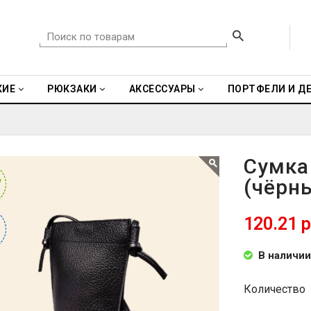
КИЕ
РЮКЗАКИ
АКСЕССУАРЫ
ПОРТФЕЛИ И Д
Сумка
(чёрн
W
W
120.21 
В наличии
Количество