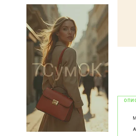
ОПИ
М
А