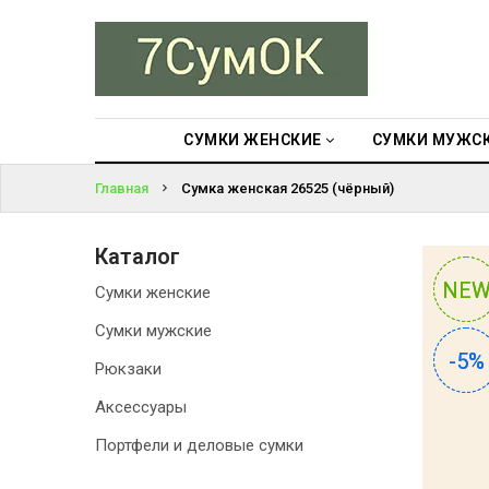
СУМКИ
ЖЕНСКИЕ
ВОЙТИ
СУМКИ
МУЖСКИЕ
СУМКИ ЖЕНСКИЕ
СУМКИ МУЖС
ЗАБЫЛИ
ПАРОЛЬ?
Главная
Сумка женская 26525 (чёрный)
РЮКЗАКИ
АКСЕССУАРЫ
Каталог
NE
NE
Сумки женские
ПОРТФЕЛИ И
ДЕЛОВЫЕ
Сумки мужские
СУМКИ
-5%
-5%
Рюкзаки
БЛОГ
Аксессуары
Портфели и деловые сумки
АКЦИИ