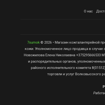
О нас
Дост
7sumok
© 2026 • Магазин кожгалантерейной пр
кожи. Уполномоченное лицо продавца в случае 
Новожилова Елена Николаевна +375295666533 МТ
и распорядительных органов, уполномоченных
районого исполнительного комитета 8(01512)
торговли и услуг Волковысского ра
Р
Работае