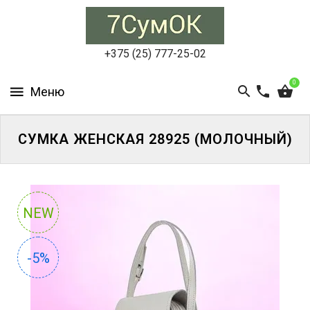
СУМКИ
ЖЕНСКИЕ
+375 (25) 777-25-02
СУМКИ
0
МУЖСКИЕ
РЮКЗАКИ
СУМКА ЖЕНСКАЯ 28925 (МОЛОЧНЫЙ)
АКСЕССУАРЫ
ПОРТФЕЛИ
И
NEW
ДЕЛОВЫЕ
СУМКИ
-5%
БЛОГ
АКЦИИ