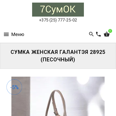
СУМКИ
ЖЕНСКИЕ
+375 (25) 777-25-02
СУМКИ
0
МУЖСКИЕ
РЮКЗАКИ
СУМКА ЖЕНСКАЯ ГАЛАНТЭЯ 28925
(ПЕСОЧНЫЙ)
АКСЕССУАРЫ
ПОРТФЕЛИ
И
ДЕЛОВЫЕ
-5%
СУМКИ
БЛОГ
АКЦИИ