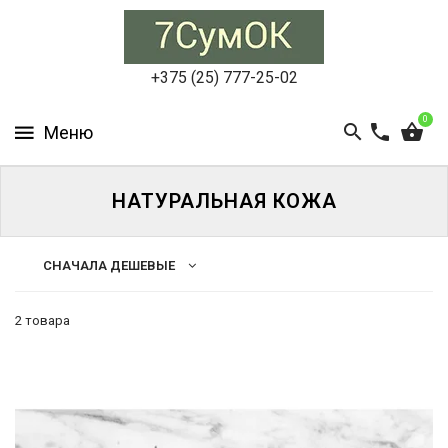
СУМКИ
ЖЕНСКИЕ
+375 (25) 777-25-02
СУМКИ
0
МУЖСКИЕ
РЮКЗАКИ
НАТУРАЛЬНАЯ КОЖА
АКСЕССУАРЫ
СНАЧАЛА ДЕШЕВЫЕ
ПОРТФЕЛИ
И
ДЕЛОВЫЕ
2 товара
СУМКИ
БЛОГ
АКЦИИ