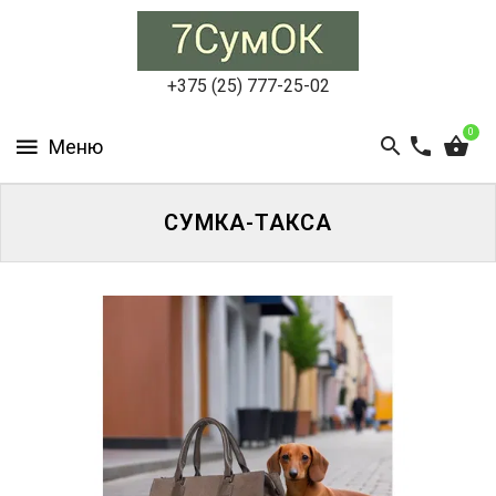
СУМКИ
ЖЕНСКИЕ
+375 (25) 777-25-02
СУМКИ
0
МУЖСКИЕ
РЮКЗАКИ
СУМКА-ТАКСА
АКСЕССУАРЫ
ПОРТФЕЛИ
И
ДЕЛОВЫЕ
СУМКИ
БЛОГ
АКЦИИ