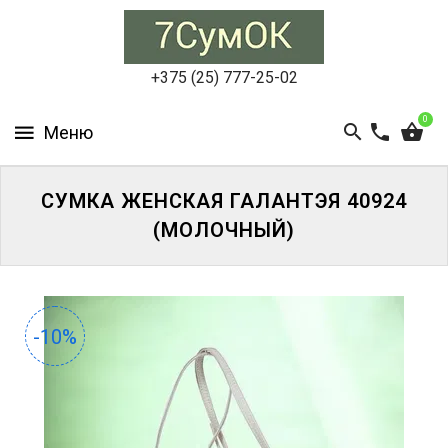
СУМКИ
ЖЕНСКИЕ
+375 (25) 777-25-02
СУМКИ
0
МУЖСКИЕ
РЮКЗАКИ
СУМКА ЖЕНСКАЯ ГАЛАНТЭЯ 40924
(МОЛОЧНЫЙ)
АКСЕССУАРЫ
ПОРТФЕЛИ
И
ДЕЛОВЫЕ
-10%
СУМКИ
БЛОГ
АКЦИИ