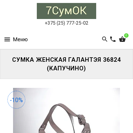
СУМКИ
ЖЕНСКИЕ
+375 (25) 777-25-02
СУМКИ
0
МУЖСКИЕ
РЮКЗАКИ
СУМКА ЖЕНСКАЯ ГАЛАНТЭЯ 36824
(КАПУЧИНО)
АКСЕССУАРЫ
ПОРТФЕЛИ
И
ДЕЛОВЫЕ
-10%
СУМКИ
БЛОГ
АКЦИИ