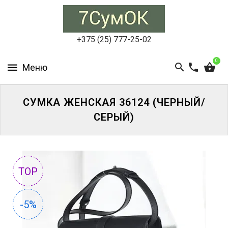
СУМКИ
ЖЕНСКИЕ
+375 (25) 777-25-02
СУМКИ
0
МУЖСКИЕ
РЮКЗАКИ
СУМКА ЖЕНСКАЯ 36124 (ЧЕРНЫЙ/
СЕРЫЙ)
АКСЕССУАРЫ
ПОРТФЕЛИ
И
ДЕЛОВЫЕ
TOP
СУМКИ
БЛОГ
-5%
АКЦИИ