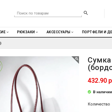
КИЕ
РЮКЗАКИ
АКСЕССУАРЫ
ПОРТФЕЛИ И Д
)
Сумка
(борд
W
W
432.90 р
В наличии
Количество