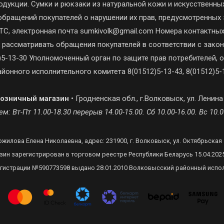
одукции. Сумки и рюкзаки из натуральной кожи и искусственных
обращений покупателей о нарушении их прав, предусмотренных 
С, электронная почта sumkivolk@gmail.com Номера контактны
 рассматривать обращения покупателей в соответствии с зак
5-13-30 Уполномоченный орган по защите прав потребителей, о
йонного исполнительного комитета 8(01512)5-13-43, 8(01512)5-1
озничный магазин
• Гродненская обл., г.Волковыск, ул. Ленина
м: Вт-Пт 11.00-18.30 перерыв 14.00-15.00. Сб 10.00-16.00. Вс 10.0
жилова Елена Николаевна, адрес: 231900, г. Волковыск, ул. Октябрьская 5
зин зарегистрирован в торговом реестре Республики Беларусь 15.04.202
егистрации №590773598 выдано 28.01.2010 Волковысский районный испо