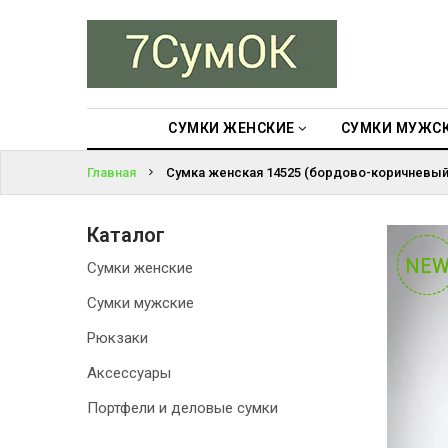
СУМКИ
ЖЕНСКИЕ
ВОЙТИ
СУМКИ
МУЖСКИЕ
СУМКИ ЖЕНСКИЕ
СУМКИ МУЖС
ЗАБЫЛИ
ПАРОЛЬ?
Главная
Сумка женская 14525 (бордово-коричневый
РЮКЗАКИ
АКСЕССУАРЫ
Каталог
NE
NE
Сумки женские
ПОРТФЕЛИ И
ДЕЛОВЫЕ
Сумки мужские
СУМКИ
Рюкзаки
БЛОГ
Аксессуары
Портфели и деловые сумки
АКЦИИ