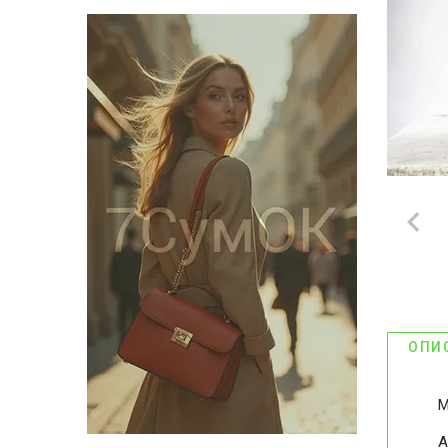
ОПИ
М
А