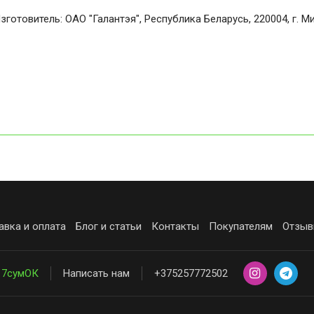
зготовитель: ОАО "Галантэя", Республика Беларусь, 220004, г. Мин
авка и оплата
Блог и статьи
Контакты
Покупателям
Отзыв
7сумОК
Написать нам
+375257772502