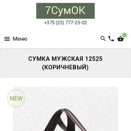
СУМКИ
ЖЕНСКИЕ
+375 (25) 777-25-02
СУМКИ
0
МУЖСКИЕ
РЮКЗАКИ
СУМКА МУЖСКАЯ 12525
(КОРИЧНЕВЫЙ)
АКСЕССУАРЫ
ПОРТФЕЛИ
И
ДЕЛОВЫЕ
NEW
СУМКИ
БЛОГ
АКЦИИ