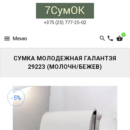
СУМКИ
ЖЕНСКИЕ
+375 (25) 777-25-02
СУМКИ
0
МУЖСКИЕ
РЮКЗАКИ
СУМКА МОЛОДЕЖНАЯ ГАЛАНТЭЯ
29223 (МОЛОЧН/БЕЖЕВ)
АКСЕССУАРЫ
ПОРТФЕЛИ
И
ДЕЛОВЫЕ
-5%
СУМКИ
БЛОГ
АКЦИИ