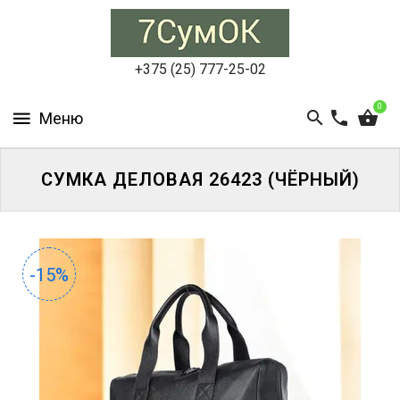
СУМКИ
ЖЕНСКИЕ
+375 (25) 777-25-02
СУМКИ
0
МУЖСКИЕ
РЮКЗАКИ
СУМКА ДЕЛОВАЯ 26423 (ЧЁРНЫЙ)
АКСЕССУАРЫ
ПОРТФЕЛИ
И
-15%
ДЕЛОВЫЕ
СУМКИ
БЛОГ
АКЦИИ