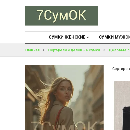
СУМКИ
ЖЕНСКИЕ
ВОЙТИ
СУМКИ
МУЖСКИЕ
СУМКИ ЖЕНСКИЕ
СУМКИ МУЖС
ЗАБЫЛИ
ПАРОЛЬ?
Главная
Портфели и деловые сумки
Деловые с
РЮКЗАКИ
АКСЕССУАРЫ
Сортиров
ПОРТФЕЛИ И
ДЕЛОВЫЕ
СУМКИ
БЛОГ
АКЦИИ