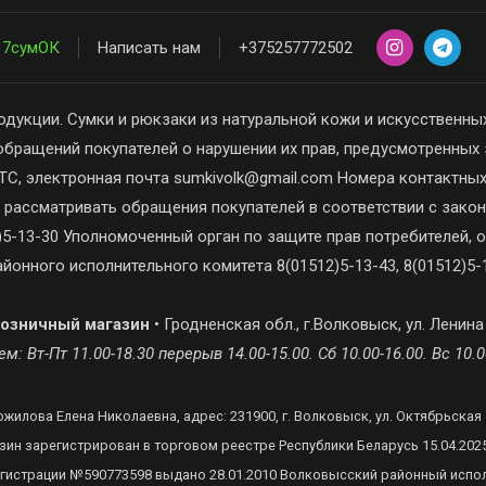
7сумОК
Написать нам
+375257772502
одукции. Сумки и рюкзаки из натуральной кожи и искусственных
обращений покупателей о нарушении их прав, предусмотренных 
С, электронная почта sumkivolk@gmail.com Номера контактны
 рассматривать обращения покупателей в соответствии с зак
5-13-30 Уполномоченный орган по защите прав потребителей, о
йонного исполнительного комитета 8(01512)5-13-43, 8(01512)5-1
озничный магазин
• Гродненская обл., г.Волковыск, ул. Ленина
м: Вт-Пт 11.00-18.30 перерыв 14.00-15.00. Сб 10.00-16.00. Вс 10.0
жилова Елена Николаевна, адрес: 231900, г. Волковыск, ул. Октябрьская 5
зин зарегистрирован в торговом реестре Республики Беларусь 15.04.202
егистрации №590773598 выдано 28.01.2010 Волковысский районный испо