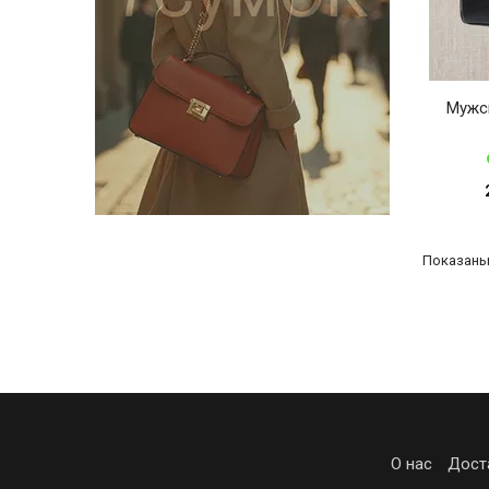
Мужс
Показаны 
О нас
Дост